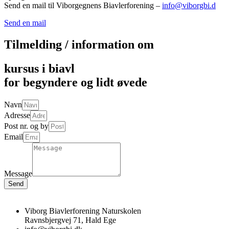
Send en mail til Viborgegnens Biavlerforening –
info@viborgbi.d
Send en mail
Tilmelding / information om
kursus i biavl
for begyndere og lidt øvede
Navn
Adresse
Post nr. og by
Email
Message
Send
Viborg Biavlerforening Naturskolen
Ravnsbjergvej 71, Hald Ege