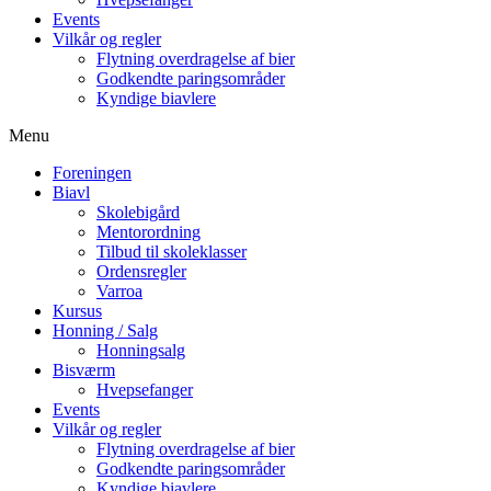
Events
Vilkår og regler
Flytning overdragelse af bier
Godkendte paringsområder
Kyndige biavlere
Menu
Foreningen
Biavl
Skolebigård
Mentorordning
Tilbud til skoleklasser
Ordensregler
Varroa
Kursus
Honning / Salg
Honningsalg
Bisværm
Hvepsefanger
Events
Vilkår og regler
Flytning overdragelse af bier
Godkendte paringsområder
Kyndige biavlere