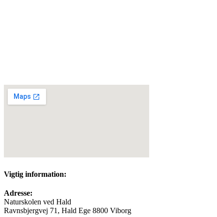
Kursets primære mål er at den nye biavler efter kurset, er i stand til
at holde en bifamilie i live et helt år.
Honningproduktion vil også blive berørt, men det er et sekundært
mål.
Vil man vide mere om honningslyngning, så er kursisterne
velkomne når foreningen slynger honning i skolebigården.
Vigtig information:
Adresse:
Naturskolen ved Hald
Ravnsbjergvej 71, Hald Ege 8800 Viborg