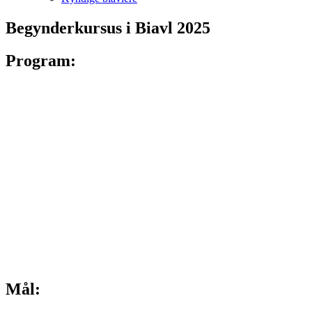
Begynderkursus i Biavl 2025
Program:
De tre første mødegange vil være teoretiske.
Hvor vi vil gennemgå bi samfundet, biernes liv, biernes betydning
som bestøvere, gennemgang af materiel, stadetyper, forskellige
ramme mål og hvordan man kommer i gang med biavl.
Kurset er derefter mere praktisk, så meget af tiden har du noget i
hænderne.
De sidste 3 gange er en veksling mellem teori og praktik,
hvor vi går
i bigården for at se på bierne.
Det praktiske arbejde forgår i skolebigården.
Skolebigården udlåner bidragt, handsker og andet udstyr – når vi går
til bierne.
Mål: