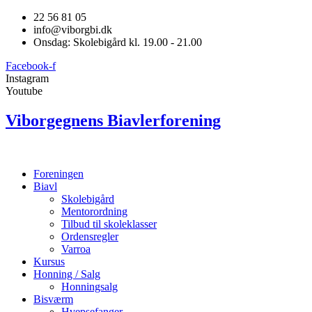
22 56 81 05
info@viborgbi.dk
Onsdag: Skolebigård kl. 19.00 - 21.00
Facebook-f
Instagram
Youtube
Viborgegnens Biavlerforening
Foreningen
Biavl
Skolebigård
Mentorordning
Tilbud til skoleklasser
Ordensregler
Varroa
Kursus
Honning / Salg
Honningsalg
Bisværm
Hvepsefanger