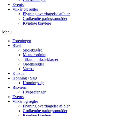
Events
Vilkår og regler
Flytning overdragelse af bier
Godkendte paringsområder
Kyndige biavlere
Menu
Foreningen
Biavl
Skolebigård
Mentorordning
Tilbud til skoleklasser
Ordensregler
Varroa
Kursus
Honning / Salg
Honningsalg
Bisværm
Hvepsefanger
Events
Vilkår og regler
Flytning overdragelse af bier
Godkendte paringsområder
Kyndige biavlere