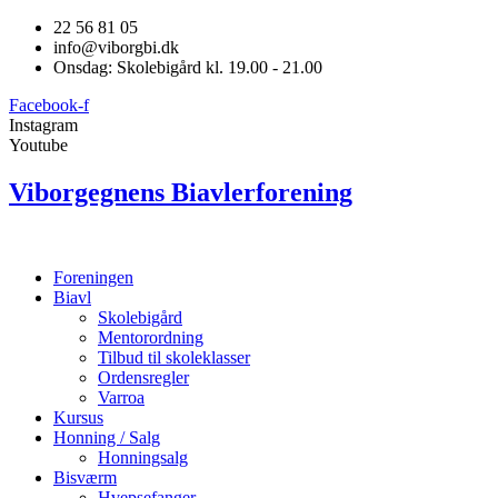
22 56 81 05
info@viborgbi.dk
Onsdag: Skolebigård kl. 19.00 - 21.00
Facebook-f
Instagram
Youtube
Viborgegnens Biavlerforening
Foreningen
Biavl
Skolebigård
Mentorordning
Tilbud til skoleklasser
Ordensregler
Varroa
Kursus
Honning / Salg
Honningsalg
Bisværm
Hvepsefanger