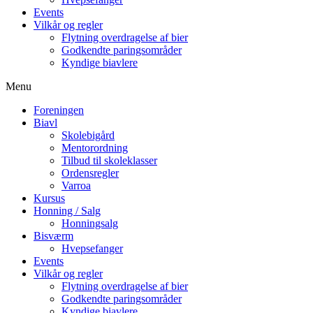
Events
Vilkår og regler
Flytning overdragelse af bier
Godkendte paringsområder
Kyndige biavlere
Menu
Foreningen
Biavl
Skolebigård
Mentorordning
Tilbud til skoleklasser
Ordensregler
Varroa
Kursus
Honning / Salg
Honningsalg
Bisværm
Hvepsefanger
Events
Vilkår og regler
Flytning overdragelse af bier
Godkendte paringsområder
Kyndige biavlere