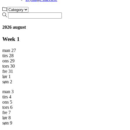
2026 august
Week
1
man
27
tirs
28
ons
29
tors
30
fre
31
lør
1
søn
2
man
3
tirs
4
ons
5
tors
6
fre
7
lør
8
søn
9