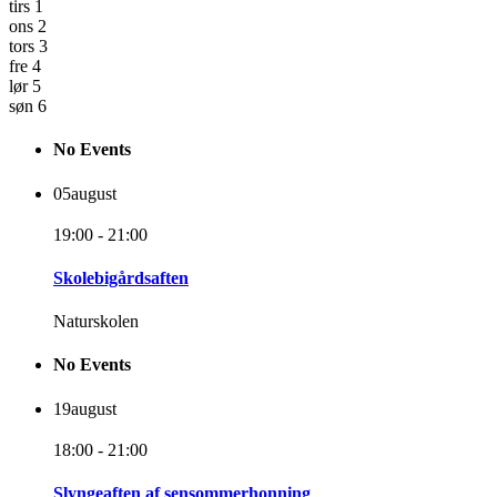
tirs
1
ons
2
tors
3
fre
4
lør
5
søn
6
No Events
05
august
19:00 - 21:00
Skolebigårdsaften
Naturskolen
No Events
19
august
18:00 - 21:00
Slyngeaften af sensommerhonning