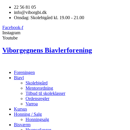
22 56 81 05
info@viborgbi.dk
Onsdag: Skolebigård kl. 19.00 - 21.00
Facebook-f
Instagram
Youtube
Viborgegnens Biavlerforening
Foreningen
Biavl
Skolebigård
Mentorordning
Tilbud til skoleklasser
Ordensregler
Varroa
Kursus
Honning / Salg
Honningsalg
Bisværm
Hvepsefanger